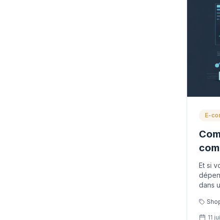
E-c
Comm
comm
bud
Et si 
dépens
dans 
à crée
Shop
11 ju