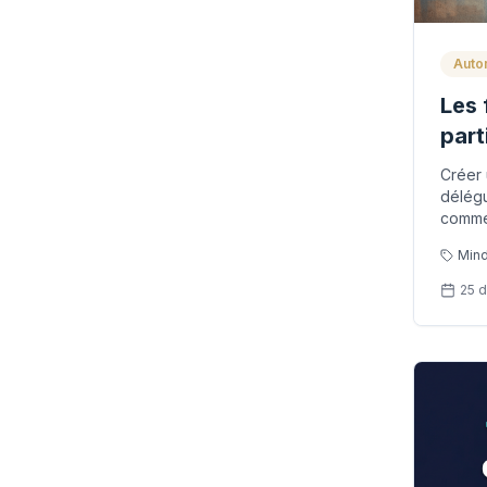
Auto
Les 
part
Créer 
délégu
commen
durabl
Min
et ava
25 d