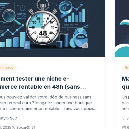
ommerce
En
ent tester une niche e-
Ma
erce rentable en 48h (sans
qu
get)
dé
vous pouviez valider votre idée de business sans
Un 
er un seul euro ? Imaginez lancer une boutique
pas
une niche e-commerce rentable… sans vous épuiser
hom
r un logo, un site ou une identi...
per
ify
SEO
S
il. 2025
Bocar
91
6