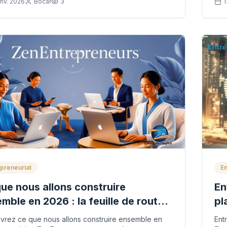
anv. 2026
Bocar
3
1
preneuriat
En
ue nous allons construire
En
mble en 2026 : la feuille de route
pl
 ZenEntrepreneurs
un
rez ce que nous allons construire ensemble en
Ent