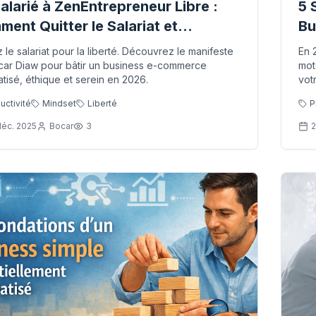
alarié à ZenEntrepreneur Libre :
5 
ent Quitter le Salariat et
Bu
truire un Business Automatisé en
Ga
z le salariat pour la liberté. Découvrez le manifeste
En 
6
ar Diaw pour bâtir un business e-commerce
mot
tisé, éthique et serein en 2026.
vot
grâ
uctivité
Mindset
Liberté
P
sys
du 
déc. 2025
Bocar
3
2
d'o