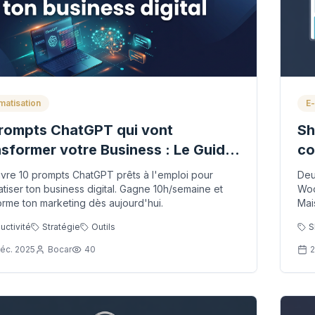
matisation
E
rompts ChatGPT qui vont
Sh
sformer votre Business : Le Guide
co
tégique
bo
re 10 prompts ChatGPT prêts à l'emploi pour
Deu
tiser ton business digital. Gagne 10h/semaine et
Woo
orme ton marketing dès aujourd'hui.
Mai
mau
uctivité
Stratégie
Outils
S
éc. 2025
Bocar
40
2