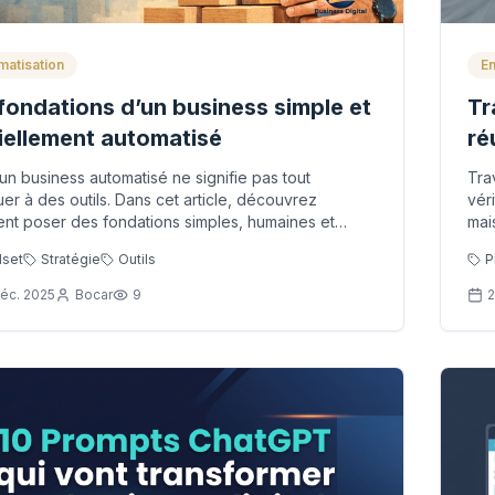
matisation
En
fondations d’un business simple et
Tr
iellement automatisé
ré
pr
un business automatisé ne signifie pas tout
Tra
l’
er à des outils. Dans cet article, découvrez
vér
t poser des fondations simples, humaines et
mai
es pour structurer votre activité, gagner en clarté
art
dset
Stratégie
Outils
P
ncer sans vous épuiser.
de 
plu
éc. 2025
Bocar
9
2