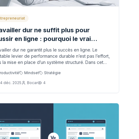
trepreneuriat
availler dur ne suffit plus pour
ussir en ligne : pourquoi le vrai
oblème n’est pas l’effort, mais
vailler dur ne garantit plus le succès en ligne. Le
absence de système
itable levier de performance durable n’est pas l’effort,
s la mise en place d’un système structuré. Dans cet
icle, découvrez pourquoi l’absence de système freine
roductivité
Mindset
Stratégie
nombreux projets et comment adopter une approche
s efficace, alignée et durable.
4 déc. 2025
Bocar
4