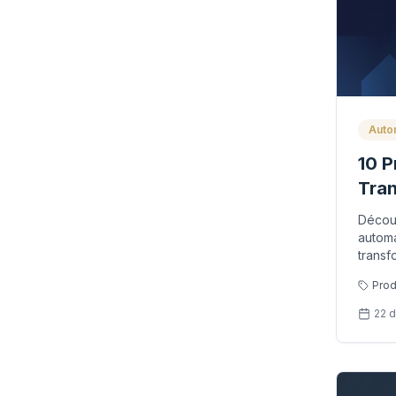
Auto
10 P
Tran
Stra
Découv
automa
transf
Prod
22 d