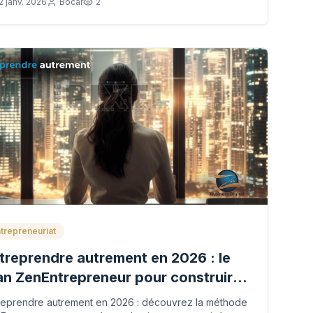
2 janv. 2026
Bocar
2
trepreneuriat
treprendre autrement en 2026 : le
an ZenEntrepreneur pour construire
 business automatisé sans s’épuiser
reprendre autrement en 2026 : découvrez la méthode