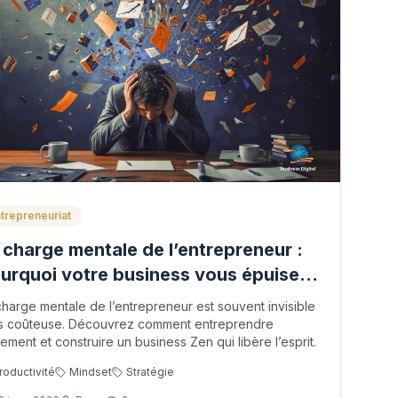
trepreneuriat
 charge mentale de l’entrepreneur :
urquoi votre business vous épuise
t comment entreprendre autrement)
charge mentale de l’entrepreneur est souvent invisible
s coûteuse. Découvrez comment entreprendre
rement et construire un business Zen qui libère l’esprit.
roductivité
Mindset
Stratégie