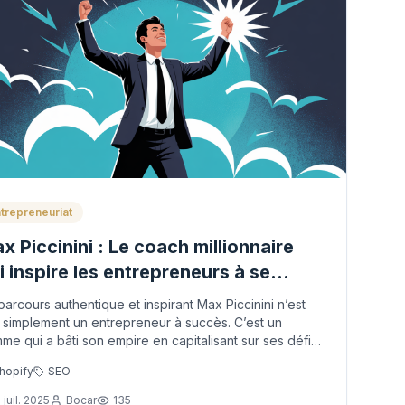
trepreneuriat
x Piccinini : Le coach millionnaire
i inspire les entrepreneurs à se
passer
parcours authentique et inspirant Max Piccinini n’est
 simplement un entrepreneur à succès. C’est un
me qui a bâti son empire en capitalisant sur ses défis
sonnels, son audace et sa vision...
hopify
SEO
 juil. 2025
Bocar
135