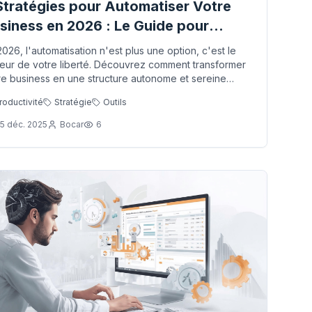
Stratégies pour Automatiser Votre
siness en 2026 : Le Guide pour
gner du Temps
2026, l'automatisation n'est plus une option, c'est le
eur de votre liberté. Découvrez comment transformer
re business en une structure autonome et sereine
ce aux agents IA, à l'orchestration logistique et aux
roductivité
Stratégie
Outils
tèmes de contenu automatisés. Il est temps de passer
statut d'entrepreneur surchargé à celui de chef
5 déc. 2025
Bocar
6
rchestre visionnaire.