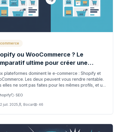
-commerce
opify ou WooCommerce ? Le
mparatif ultime pour créer une
utique e-commerce rentable
x plateformes dominent le e-commerce : Shopify et
Commerce. Les deux peuvent vous rendre rentable.
s elles ne sont pas faites pour les mêmes profils, et un
vais choix peut vous coûter des ...
hopify
SEO
2 juil. 2025
Bocar
46