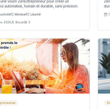
 une vision ZenEntrepreneur pour créer un
Zen
ss automatisé, humain et durable, sans pression.
dur
épu
uctivité
Mindset
Liberté
1
nv. 2026
Bocar
3
preneuriat
St