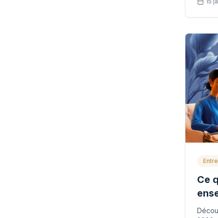
15 j
Entre
Ce q
ense
des
Découv