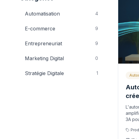
Automatisation
4
E-commerce
9
Entrepreneuriat
9
Marketing Digital
0
Stratégie Digitale
1
Auto
Auto
crée
char
L'auto
votr
amplif
3A pou
autorit
Prod