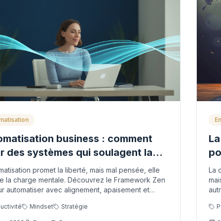
matisation
En
matisation business : comment
La
r des systèmes qui soulagent la
po
ge mentale (sans déshumaniser
(e
matisation promet la liberté, mais mal pensée, elle
La 
e activité)
ie la charge mentale. Découvrez le Framework Zen
mai
r automatiser avec alignement, apaisement et
aut
é.
uctivité
Mindset
Stratégie
P