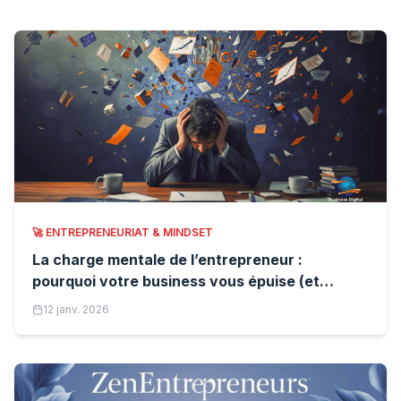
🚀
ENTREPRENEURIAT & MINDSET
La charge mentale de l’entrepreneur :
pourquoi votre business vous épuise (et
comment entreprendre autrement)
12 janv. 2026