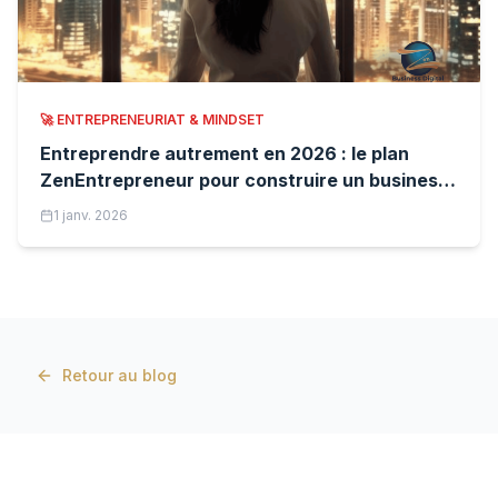
🚀
ENTREPRENEURIAT & MINDSET
Entreprendre autrement en 2026 : le plan
ZenEntrepreneur pour construire un business
automatisé sans s’épuiser
1 janv. 2026
Retour au blog