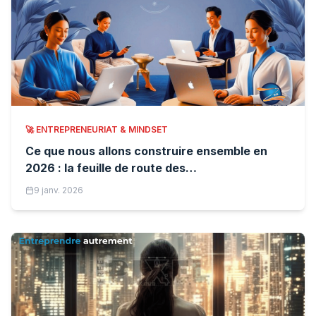
🚀
ENTREPRENEURIAT & MINDSET
Ce que nous allons construire ensemble en
2026 : la feuille de route des
ZenEntrepreneurs
9 janv. 2026