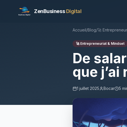
ZenBusiness
Digital
Accueil
/
Blog
/
🚀
Entrepreneur
🚀
Entrepreneuriat & Mindset
De salar
que j’ai
1 juillet 2025
Bocar
5
min