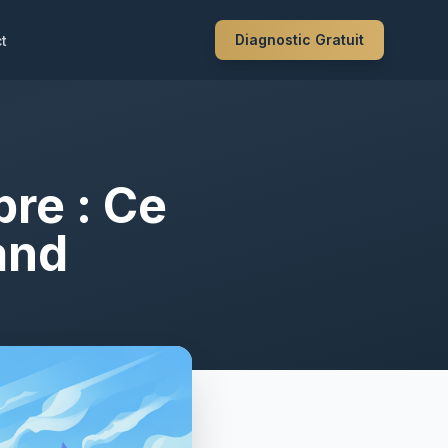
Diagnostic Gratuit
t
bre : Ce
land