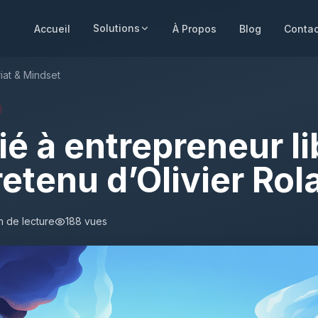
Solutions
Accueil
À Propos
Blog
Contac
iat & Mindset
ié à entrepreneur li
 retenu d’Olivier Ro
 de lecture
188
vues