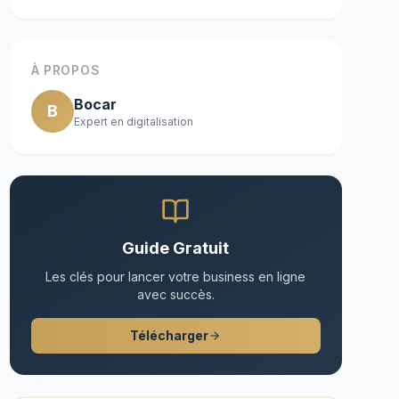
À PROPOS
Bocar
B
Expert en digitalisation
Guide Gratuit
Les clés pour lancer votre business en ligne
avec succès.
Télécharger