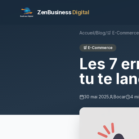
ZenBusiness
Digital
Accueil
/
Blog
/
🛒
E-Commerce
🛒
E-Commerce
Les 7 er
tu te l
30 mai 2025
Bocar
4
mi