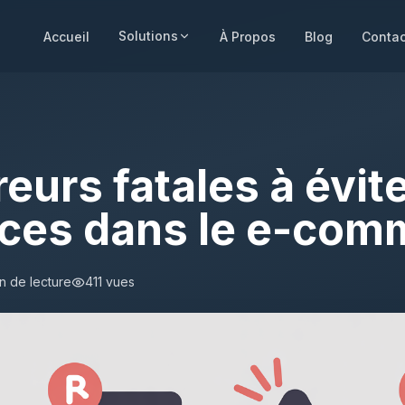
Solutions
Accueil
À Propos
Blog
Contac
reurs fatales à évi
ances dans le e-co
n de lecture
411
vues