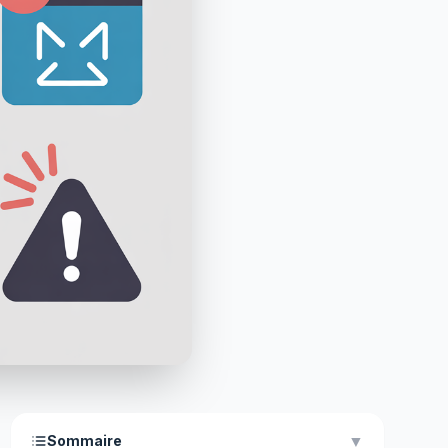
▼
Sommaire